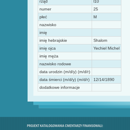
rząd
l10
numer
25
płeć
M
nazwisko
imię
imię hebrajskie
Shalom
imię ojca
Yechiel Michel
imię męża
nazwisko rodowe
data urodzin (m/d/y) (m/d/r)
data śmierci (m/d/y) (m/d/r)
12/14/1890
dodatkowe informacje