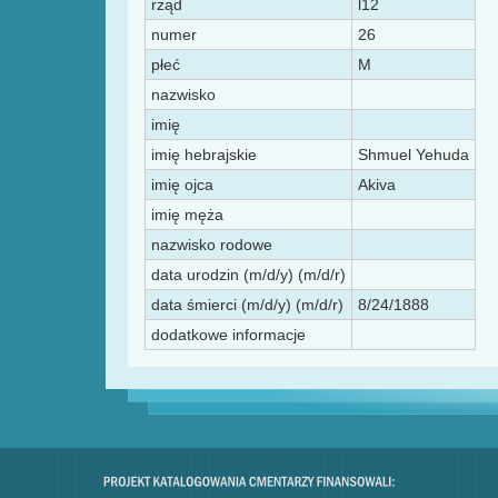
rząd
l12
numer
26
płeć
M
nazwisko
imię
imię hebrajskie
Shmuel Yehuda
imię ojca
Akiva
imię męża
nazwisko rodowe
data urodzin (m/d/y) (m/d/r)
data śmierci (m/d/y) (m/d/r)
8/24/1888
dodatkowe informacje