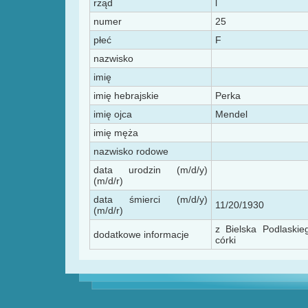
rząd
l
numer
25
płeć
F
nazwisko
imię
imię hebrajskie
Perka
imię ojca
Mendel
imię męża
nazwisko rodowe
data urodzin (m/d/y)
(m/d/r)
data śmierci (m/d/y)
11/20/1930
(m/d/r)
z Bielska Podlaskie
dodatkowe informacje
córki