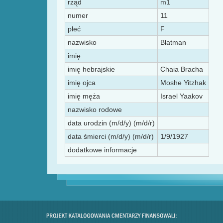
rząd
m1
numer
11
płeć
F
nazwisko
Blatman
imię
imię hebrajskie
Chaia Bracha
imię ojca
Moshe Yitzhak
imię męża
Israel Yaakov
nazwisko rodowe
data urodzin (m/d/y) (m/d/r)
data śmierci (m/d/y) (m/d/r)
1/9/1927
dodatkowe informacje