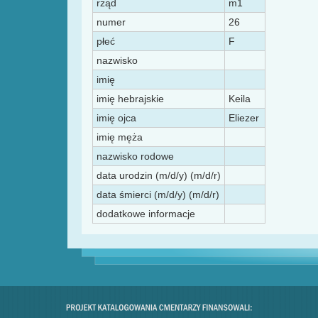
rząd
m1
numer
26
płeć
F
nazwisko
imię
imię hebrajskie
Keila
imię ojca
Eliezer
imię męża
nazwisko rodowe
data urodzin (m/d/y) (m/d/r)
data śmierci (m/d/y) (m/d/r)
dodatkowe informacje