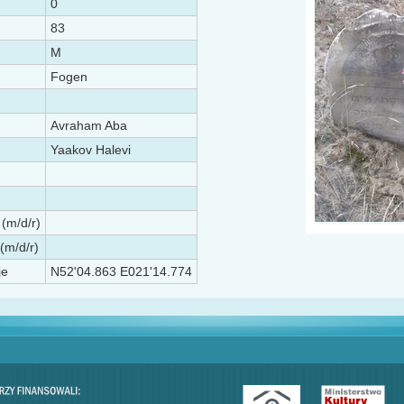
0
83
M
Fogen
Avraham Aba
Yaakov Halevi
 (m/d/r)
(m/d/r)
je
N52'04.863 E021'14.774