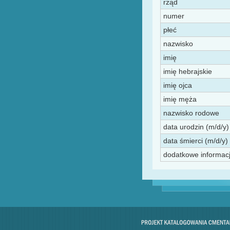
rząd
numer
płeć
nazwisko
imię
imię hebrajskie
imię ojca
imię męża
nazwisko rodowe
data urodzin (m/d/y)
data śmierci (m/d/y) 
dodatkowe informac