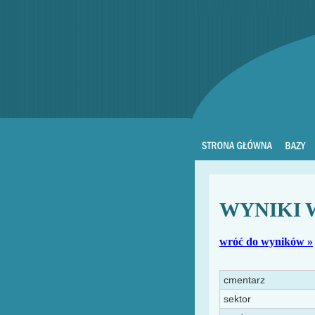
WYNIKI 
wróć do wyników »
cmentarz
sektor