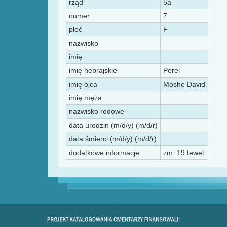
rząd
5a
numer
7
płeć
F
nazwisko
imię
imię hebrajskie
Perel
imię ojca
Moshe David
imię męża
nazwisko rodowe
data urodzin (m/d/y) (m/d/r)
data śmierci (m/d/y) (m/d/r)
dodatkowe informacje
zm. 19 tewet