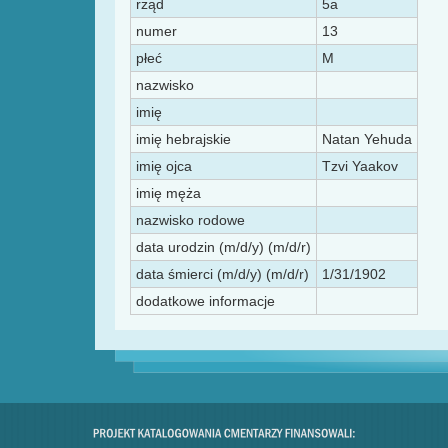
rząd
5a
numer
13
płeć
M
nazwisko
imię
imię hebrajskie
Natan Yehuda
imię ojca
Tzvi Yaakov
imię męża
nazwisko rodowe
data urodzin (m/d/y) (m/d/r)
data śmierci (m/d/y) (m/d/r)
1/31/1902
dodatkowe informacje