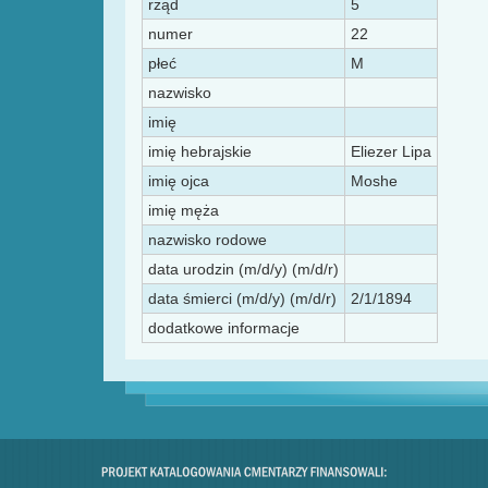
rząd
5
numer
22
płeć
M
nazwisko
imię
imię hebrajskie
Eliezer Lipa
imię ojca
Moshe
imię męża
nazwisko rodowe
data urodzin (m/d/y) (m/d/r)
data śmierci (m/d/y) (m/d/r)
2/1/1894
dodatkowe informacje