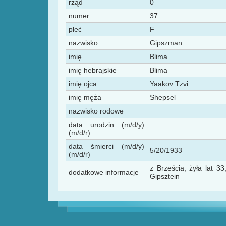
rząd
0
numer
37
płeć
F
nazwisko
Gipszman
imię
Blima
imię hebrajskie
Blima
imię ojca
Yaakov Tzvi
imię męża
Shepsel
nazwisko rodowe
data urodzin (m/d/y)
(m/d/r)
data śmierci (m/d/y)
5/20/1933
(m/d/r)
z Brześcia, żyła lat 3
dodatkowe informacje
Gipsztein