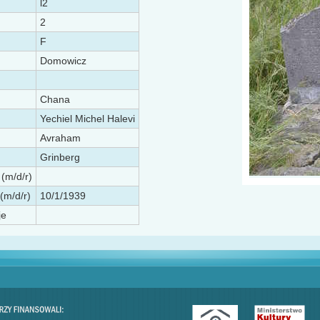
l2
2
F
Domowicz
Chana
Yechiel Michel Halevi
Avraham
Grinberg
 (m/d/r)
(m/d/r)
10/1/1939
je