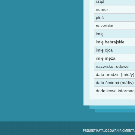
rząd
numer
płeć
nazwisko
imię
imię hebrajskie
imię ojca
imię męża
nazwisko rodowe
data urodzin (m/d/y)
data śmierci (m/d/y) 
dodatkowe informac