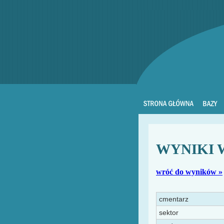
WYNIKI 
wróć do wyników »
cmentarz
sektor