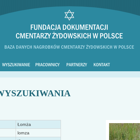
WYSZUKIWANIA
Łomża
lomza