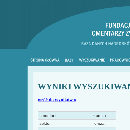
WYNIKI WYSZUKIWA
wróć do wyników »
cmentarz
Łomża
sektor
lomza