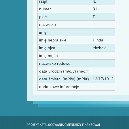
rząd
l1
numer
31
płeć
F
nazwisko
imię
imię hebrajskie
Hinda
imię ojca
Yitzhak
imię męża
nazwisko rodowe
data urodzin (m/d/y) (m/d/r)
data śmierci (m/d/y) (m/d/r)
12/17/1912
dodatkowe informacje