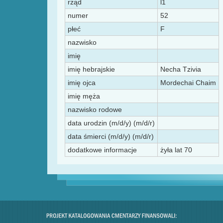
rząd
l1
numer
52
płeć
F
nazwisko
imię
imię hebrajskie
Necha Tzivia
imię ojca
Mordechai Chaim
imię męża
nazwisko rodowe
data urodzin (m/d/y) (m/d/r)
data śmierci (m/d/y) (m/d/r)
dodatkowe informacje
żyła lat 70