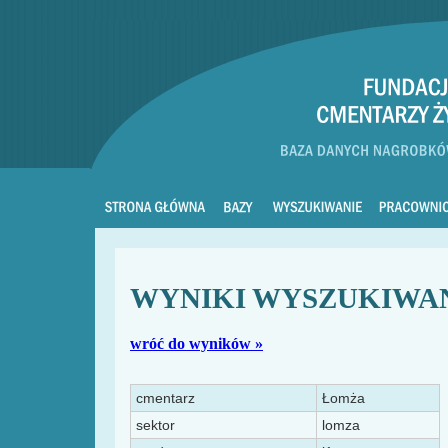
WYNIKI WYSZUKIWA
wróć do wyników »
cmentarz
Łomża
sektor
lomza