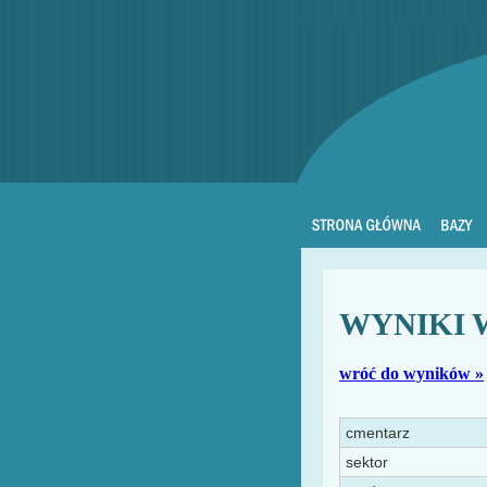
WYNIKI 
wróć do wyników »
cmentarz
sektor