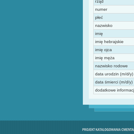
rząd
numer
płeć
nazwisko
imię
imię hebrajskie
imię ojca
imię męża
nazwisko rodowe
data urodzin (m/d/y)
data śmierci (m/d/y) 
dodatkowe informac