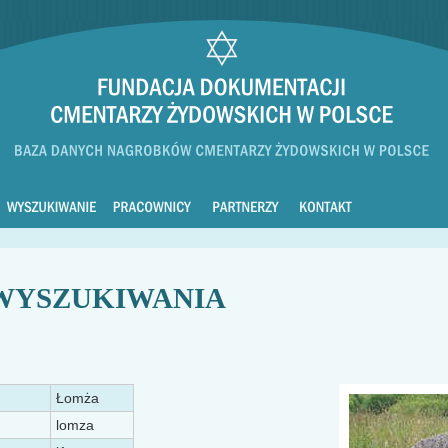
WYSZUKIWANIA
Łomża
lomza