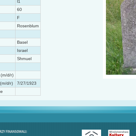
l1
60
F
Rosenblum
Basel
Israel
Shmuel
 (m/d/r)
(m/d/r)
7/27/1923
je