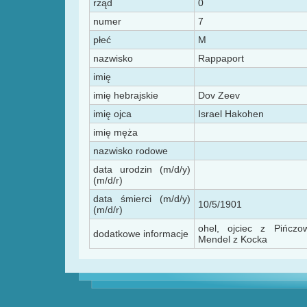
rząd
0
numer
7
płeć
M
nazwisko
Rappaport
imię
imię hebrajskie
Dov Zeev
imię ojca
Israel Hakohen
imię męża
nazwisko rodowe
data urodzin (m/d/y)
(m/d/r)
data śmierci (m/d/y)
10/5/1901
(m/d/r)
ohel, ojciec z Pińcz
dodatkowe informacje
Mendel z Kocka