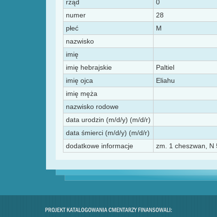
rząd
0
numer
28
płeć
M
nazwisko
imię
imię hebrajskie
Paltiel
imię ojca
Eliahu
imię męża
nazwisko rodowe
data urodzin (m/d/y) (m/d/r)
data śmierci (m/d/y) (m/d/r)
dodatkowe informacje
zm. 1 cheszwan, N 