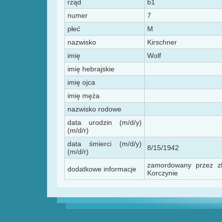
rząd
b1
numer
7
płeć
M
nazwisko
Kirschner
imię
Wolf
imię hebrajskie
imię ojca
imię męża
nazwisko rodowe
data urodzin (m/d/y)
(m/d/r)
data śmierci (m/d/y)
8/15/1942
(m/d/r)
zamordowany przez zb
dodatkowe informacje
Korczynie