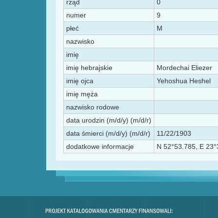
rząd
0
numer
9
płeć
M
nazwisko
imię
imię hebrajskie
Mordechai Eliezer
imię ojca
Yehoshua Heshel
imię męża
nazwisko rodowe
data urodzin (m/d/y) (m/d/r)
data śmierci (m/d/y) (m/d/r)
11/22/1903
dodatkowe informacje
N 52°53.785, E 23°