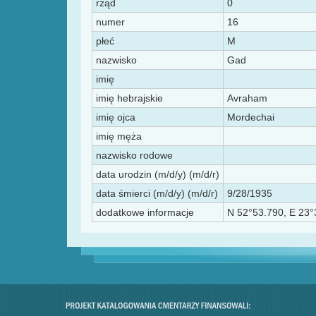
rząd
0
numer
16
płeć
M
nazwisko
Gad
imię
imię hebrajskie
Avraham
imię ojca
Mordechai
imię męża
nazwisko rodowe
data urodzin (m/d/y) (m/d/r)
data śmierci (m/d/y) (m/d/r)
9/28/1935
dodatkowe informacje
N 52°53.790, E 23°