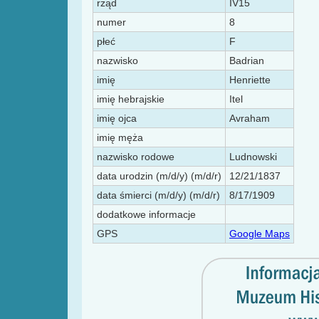
rząd
IV15
numer
8
płeć
F
nazwisko
Badrian
imię
Henriette
imię hebrajskie
Itel
imię ojca
Avraham
imię męża
nazwisko rodowe
Ludnowski
data urodzin (m/d/y) (m/d/r)
12/21/1837
data śmierci (m/d/y) (m/d/r)
8/17/1909
dodatkowe informacje
GPS
Google Maps