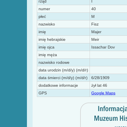
rząd
I
numer
40
płeć
M
nazwisko
Fisz
imię
Majer
imię hebrajskie
Meir
imię ojca
Issachar Dov
imię męża
nazwisko rodowe
data urodzin (m/d/y) (m/d/r)
data śmierci (m/d/y) (m/d/r)
6/28/1909
dodatkowe informacje
żył lat 46
GPS
Google Maps