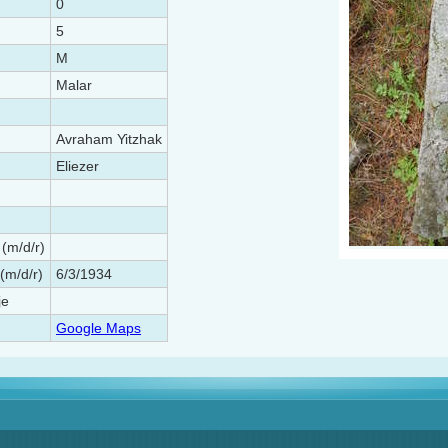
0
5
M
Malar
Avraham Yitzhak
Eliezer
 (m/d/r)
(m/d/r)
6/3/1934
je
Google Maps