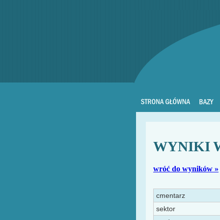
WYNIKI 
wróć do wyników »
cmentarz
sektor