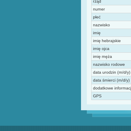
rząd
numer
płeć
nazwisko
imię
imię hebrajskie
imię ojca
imię męża
nazwisko rodowe
data urodzin (m/d/y)
data śmierci (m/d/y) 
dodatkowe informac
GPS