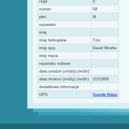
rząd
0
numer
58
płeć
M
nazwisko
imię
imię hebrajskie
Tzvi
imię ojca
David Moshe
imię męża
nazwisko rodowe
data urodzin (m/d/y) (m/d/r)
data śmierci (m/d/y) (m/d/r)
2/2/1889
dodatkowe informacje
GPS
Google Maps