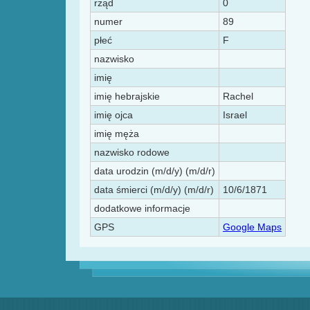
rząd
0
numer
89
płeć
F
nazwisko
imię
imię hebrajskie
Rachel
imię ojca
Israel
imię męża
nazwisko rodowe
data urodzin (m/d/y) (m/d/r)
data śmierci (m/d/y) (m/d/r)
10/6/1871
dodatkowe informacje
GPS
Google Maps