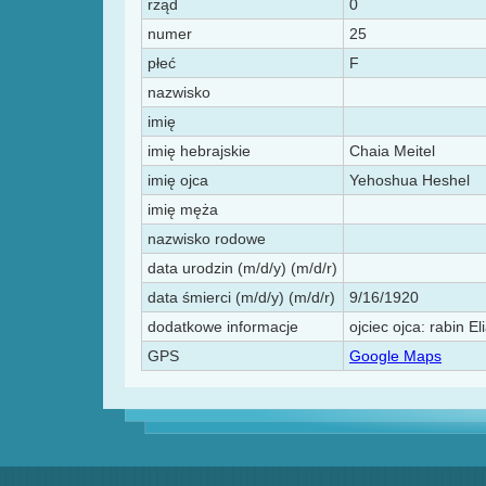
rząd
0
numer
25
płeć
F
nazwisko
imię
imię hebrajskie
Chaia Meitel
imię ojca
Yehoshua Heshel
imię męża
nazwisko rodowe
data urodzin (m/d/y) (m/d/r)
data śmierci (m/d/y) (m/d/r)
9/16/1920
dodatkowe informacje
ojciec ojca: rabin E
GPS
Google Maps