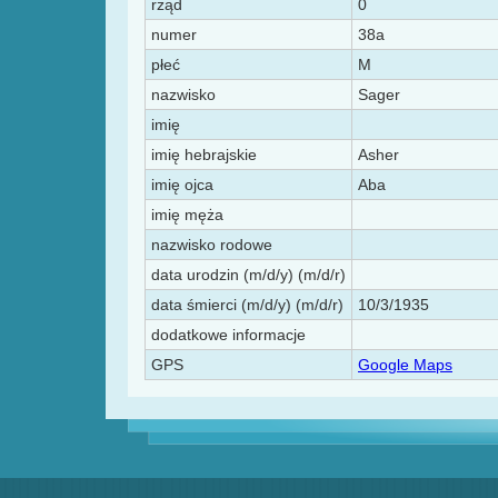
rząd
0
numer
38a
płeć
M
nazwisko
Sager
imię
imię hebrajskie
Asher
imię ojca
Aba
imię męża
nazwisko rodowe
data urodzin (m/d/y) (m/d/r)
data śmierci (m/d/y) (m/d/r)
10/3/1935
dodatkowe informacje
GPS
Google Maps