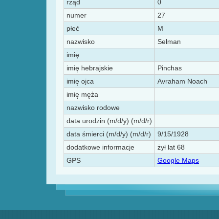
rząd
0
numer
27
płeć
M
nazwisko
Selman
imię
imię hebrajskie
Pinchas
imię ojca
Avraham Noach
imię męża
nazwisko rodowe
data urodzin (m/d/y) (m/d/r)
data śmierci (m/d/y) (m/d/r)
9/15/1928
dodatkowe informacje
żył lat 68
GPS
Google Maps