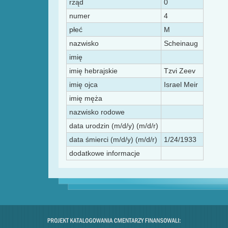
rząd
0
numer
4
płeć
M
nazwisko
Scheinaug
imię
imię hebrajskie
Tzvi Zeev
imię ojca
Israel Meir
imię męża
nazwisko rodowe
data urodzin (m/d/y) (m/d/r)
data śmierci (m/d/y) (m/d/r)
1/24/1933
dodatkowe informacje