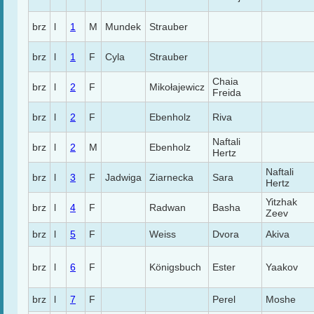
brz
l
1
M
Mundek
Strauber
brz
l
1
F
Cyla
Strauber
Chaia
brz
l
2
F
Mikołajewicz
Freida
brz
l
2
F
Ebenholz
Riva
Naftali
brz
l
2
M
Ebenholz
Hertz
Naftali
brz
l
3
F
Jadwiga
Ziarnecka
Sara
Hertz
Yitzhak
brz
l
4
F
Radwan
Basha
Zeev
brz
l
5
F
Weiss
Dvora
Akiva
brz
l
6
F
Königsbuch
Ester
Yaakov
brz
l
7
F
Perel
Moshe