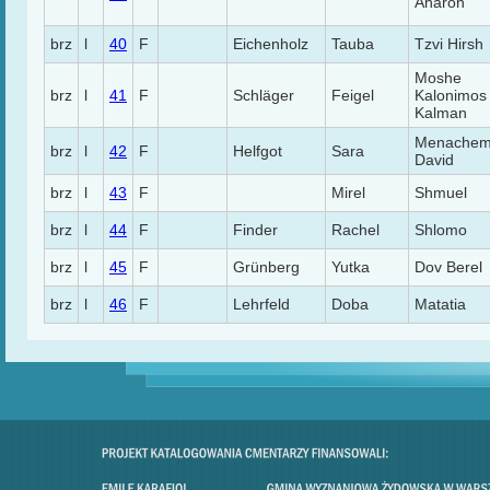
Aharon
brz
l
40
F
Eichenholz
Tauba
Tzvi Hirsh
Moshe
brz
l
41
F
Schläger
Feigel
Kalonimos
Kalman
Menache
brz
l
42
F
Helfgot
Sara
David
brz
l
43
F
Mirel
Shmuel
brz
l
44
F
Finder
Rachel
Shlomo
brz
l
45
F
Grünberg
Yutka
Dov Berel
brz
l
46
F
Lehrfeld
Doba
Matatia