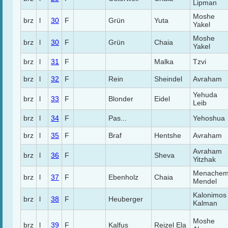
Lipman
Moshe
brz
l
30
F
Grün
Yuta
Yakel
Moshe
brz
l
30
F
Grün
Chaia
Yakel
brz
l
31
F
Malka
Tzvi
brz
l
32
F
Rein
Sheindel
Avraham
Yehuda
brz
l
33
F
Blonder
Eidel
Leib
brz
l
34
F
Pas...
Yehoshua
brz
l
35
F
Braf
Hentshe
Avraham
Avraham
brz
l
36
F
Sheva
Yitzhak
Menache
brz
l
37
F
Ebenholz
Chaia
Mendel
Kalonimos
brz
l
38
F
Heuberger
Kalman
Moshe
brz
l
39
F
Kalfus
Reizel Ela