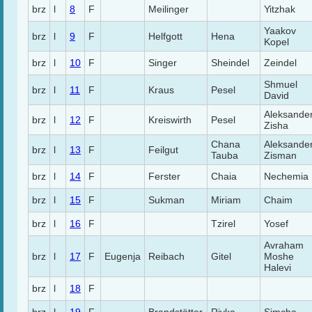
brz
l
8
F
Meilinger
Yitzhak
Yaakov
brz
l
9
F
Helfgott
Hena
Kopel
brz
l
10
F
Singer
Sheindel
Zeindel
Shmuel
brz
l
11
F
Kraus
Pesel
David
Aleksande
brz
l
12
F
Kreiswirth
Pesel
Zisha
Chana
Aleksande
brz
l
13
F
Feilgut
Tauba
Zisman
brz
l
14
F
Ferster
Chaia
Nechemia
brz
l
15
F
Sukman
Miriam
Chaim
brz
l
16
F
Tzirel
Yosef
Avraham
brz
l
17
F
Eugenja
Reibach
Gitel
Moshe
Halevi
brz
l
18
F