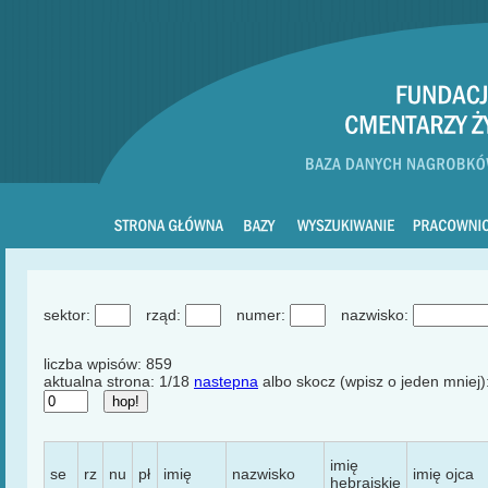
sektor:
rząd:
numer:
nazwisko:
liczba wpisów: 859
aktualna strona: 1/18
nastepna
albo skocz (wpisz o jeden mniej)
imię
se
rz
nu
pł
imię
nazwisko
imię ojca
hebrajskie