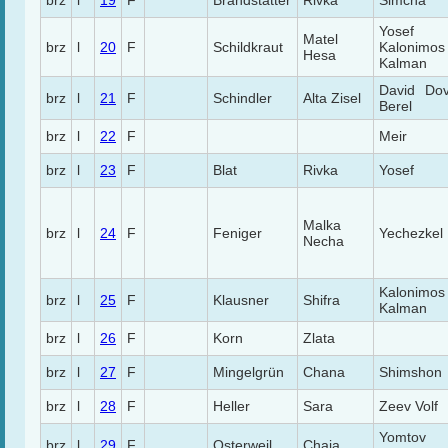
brz
l
19
F
Brandstätter
Rivka
Simcha
Yosef
Matel
brz
l
20
F
Schildkraut
Kalonimos
Hesa
Kalman
David Do
brz
l
21
F
Schindler
Alta Zisel
Berel
brz
l
22
F
Meir
brz
l
23
F
Blat
Rivka
Yosef
Malka
brz
l
24
F
Feniger
Yechezkel
Necha
Kalonimos
brz
l
25
F
Klausner
Shifra
Kalman
brz
l
26
F
Korn
Zlata
brz
l
27
F
Mingelgrün
Chana
Shimshon
brz
l
28
F
Heller
Sara
Zeev Volf
Yomtov
brz
l
29
F
Osterweil
Chaia