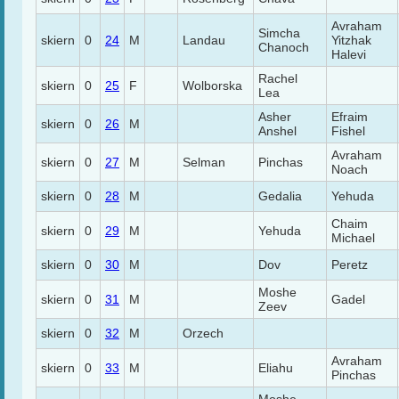
Avraham
Simcha
skiern
0
24
M
Landau
Yitzhak
Chanoch
Halevi
Rachel
skiern
0
25
F
Wolborska
Lea
Asher
Efraim
skiern
0
26
M
Anshel
Fishel
Avraham
skiern
0
27
M
Selman
Pinchas
Noach
skiern
0
28
M
Gedalia
Yehuda
Chaim
skiern
0
29
M
Yehuda
Michael
skiern
0
30
M
Dov
Peretz
Moshe
skiern
0
31
M
Gadel
Zeev
skiern
0
32
M
Orzech
Avraham
skiern
0
33
M
Eliahu
Pinchas