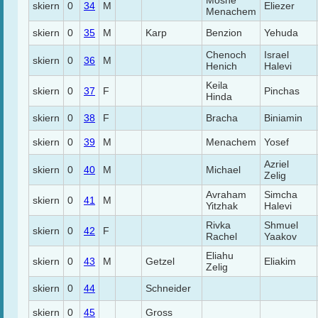
Moshe
skiern
0
34
M
Eliezer
Menachem
skiern
0
35
M
Karp
Benzion
Yehuda
Chenoch
Israel
skiern
0
36
M
Henich
Halevi
Keila
skiern
0
37
F
Pinchas
Hinda
skiern
0
38
F
Bracha
Biniamin
skiern
0
39
M
Menachem
Yosef
Azriel
skiern
0
40
M
Michael
Zelig
Avraham
Simcha
skiern
0
41
M
Yitzhak
Halevi
Rivka
Shmuel
skiern
0
42
F
Rachel
Yaakov
Eliahu
skiern
0
43
M
Getzel
Eliakim
Zelig
skiern
0
44
Schneider
skiern
0
45
Gross