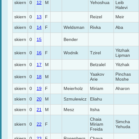
skiern
0
12
M
Yehoshua
Leib
Halevi
skiern
0
13
F
Reizel
Meir
skiern
0
14
F
Weldsman
Rivka
Aba
skiern
0
15
Bender
Yitzhak
skiern
0
16
F
Wodnik
Tzirel
Lipman
skiern
0
17
M
Betzalel
Yitzhak
Yaakov
Pinchas
skiern
0
18
M
Arie
Moshe
skiern
0
19
F
Meierholz
Miriam
Aharon
skiern
0
20
M
Szmulewicz
Eliahu
skiern
0
21
M
Mesz
Itsha
Chaia
Simcha
skiern
0
22
F
Miriam
Yehuda
Freida
skiern
0
23
F
Rosenberg
Chava