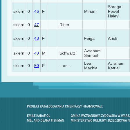
Shraga
skiern
0
46
F
Miriam
Feivel
Halevi
skiern
0
47
Ritter
skiern
0
48
F
Feiga
Arish
Avraham
skiern
0
49
M
Schwarz
Shmuel
Lea
Avraham
skiern
0
50
F
...an...
Machla
Katriel