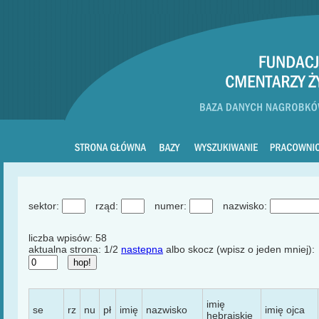
sektor:
rząd:
numer:
nazwisko:
liczba wpisów: 58
aktualna strona: 1/2
nastepna
albo skocz (wpisz o jeden mniej):
imię
se
rz
nu
pł
imię
nazwisko
imię ojca
hebrajskie