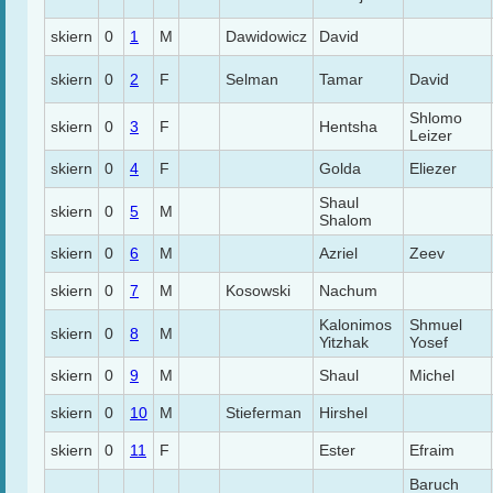
skiern
0
1
M
Dawidowicz
David
skiern
0
2
F
Selman
Tamar
David
Shlomo
skiern
0
3
F
Hentsha
Leizer
skiern
0
4
F
Golda
Eliezer
Shaul
skiern
0
5
M
Shalom
skiern
0
6
M
Azriel
Zeev
skiern
0
7
M
Kosowski
Nachum
Kalonimos
Shmuel
skiern
0
8
M
Yitzhak
Yosef
skiern
0
9
M
Shaul
Michel
skiern
0
10
M
Stieferman
Hirshel
skiern
0
11
F
Ester
Efraim
Baruch