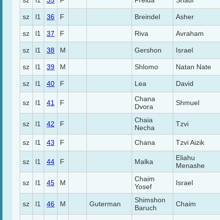
sz
l1
35
F
Freida
Shaul
sz
l1
36
F
Breindel
Asher
sz
l1
37
F
Riva
Avraham
sz
l1
38
M
Gershon
Israel
sz
l1
39
M
Shlomo
Natan Nate
sz
l1
40
F
Lea
David
Chana
sz
l1
41
F
Shmuel
Dvora
Chaia
sz
l1
42
F
Tzvi
Necha
sz
l1
43
F
Chana
Tzvi Aizik
Eliahu
sz
l1
44
F
Malka
Menashe
Chaim
sz
l1
45
M
Israel
Yosef
Shimshon
sz
l1
46
M
Guterman
Chaim
Baruch