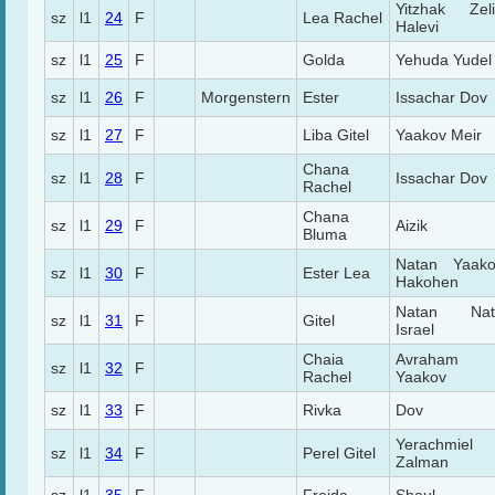
Yitzhak Zel
sz
l1
24
F
Lea Rachel
Halevi
sz
l1
25
F
Golda
Yehuda Yudel
sz
l1
26
F
Morgenstern
Ester
Issachar Dov
sz
l1
27
F
Liba Gitel
Yaakov Meir
Chana
sz
l1
28
F
Issachar Dov
Rachel
Chana
sz
l1
29
F
Aizik
Bluma
Natan Yaako
sz
l1
30
F
Ester Lea
Hakohen
Natan Nat
sz
l1
31
F
Gitel
Israel
Chaia
Avraham
sz
l1
32
F
Rachel
Yaakov
sz
l1
33
F
Rivka
Dov
Yerachmiel
sz
l1
34
F
Perel Gitel
Zalman