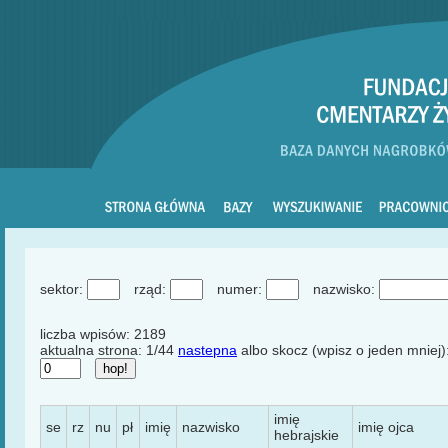
sektor:
rząd:
numer:
nazwisko:
liczba wpisów: 2189
aktualna strona: 1/44
nastepna
albo skocz (wpisz o jeden mniej)
imię
se
rz
nu
pł
imię
nazwisko
imię ojca
hebrajskie