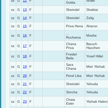
sz
l1
12
F
Israel
Golda
sz
l1
13
F
Sheindel
Shabtai
sz
l1
14
F
Sheindel
Zelig
sz
l1
15
F
Priva Hena
Aharon
...
sz
l1
16
F
Moshe
Ruchama
Chana
Baruch
sz
l1
17
F
Priva
Hacohen
Freidel
sz
l1
18
F
Yosef Hillel
Beila
Sara
sz
l1
19
F
Meir Yitzhak
Chana
sz
l1
20
F
Perel Liba
Meir Yitzhak
sz
l1
21
F
Sheindel
Yehuda
sz
l1
22
F
Simcha
Yehuda
Chaia
sz
l1
23
F
Yitzhak Halevi
Ester