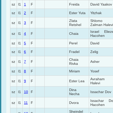
sz
l1
1
F
Freida
David Yaakov
sz
l1
2
F
Ester Yuta
Yitzhak
Zlata
Shlomo
sz
l1
3
F
Retshel
Zalman Halev
Israel Eliez
sz
l1
4
F
Chaia
Hacohen
sz
l1
5
F
Perel
David
sz
l1
6
F
Fradel
Zelig
Chaia
sz
l1
7
F
Asher
Rivka
sz
l1
8
F
Miriam
Yosef
Avraham
sz
l1
9
F
Ester Lea
Halevi
Dina
sz
l1
10
F
Issachar Dov
Necha
Issachar Do
sz
l1
11
F
Dvora
Hacohen
Sheindel