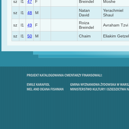
sz
l1
47
F
Breindel
Moshe
Natan
Yerachmiel
sz
l1
48
M
David
Shaul
Roiza
sz
l1
49
F
Avraham Tzvi
Breindel
sz
l1
50
M
Chaim
Eliakim Getzel