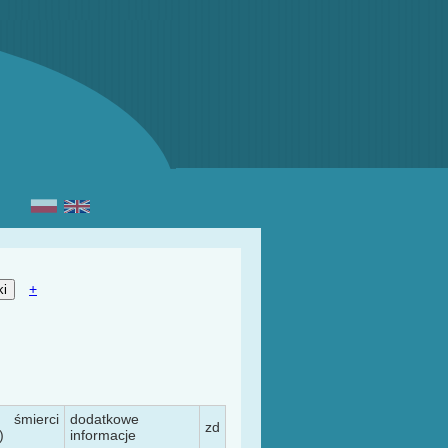
+
 śmierci
dodatkowe
zd
)
informacje