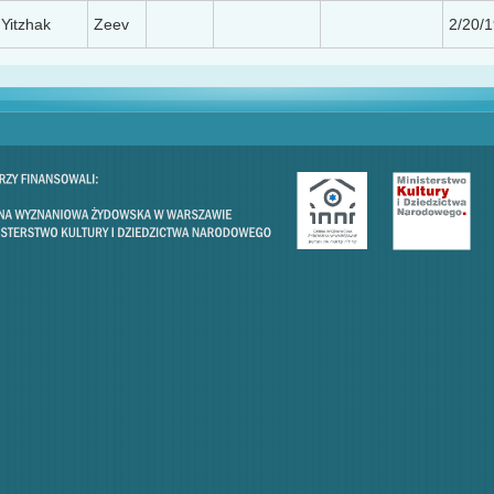
Yitzhak
Zeev
2/20/