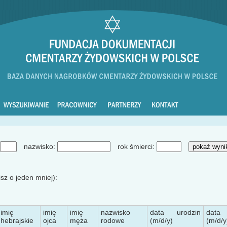
nazwisko:
rok śmierci:
sz o jeden mniej):
imię
imię
imię
nazwisko
data urodzin
data
hebrajskie
ojca
męża
rodowe
(m/d/y)
(m/d/y