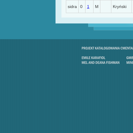
sidra
0
1
M
Kryński